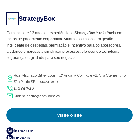
StrategyBox
Com mais de 13 anos de experiência, a StrategyBox é referência em
meios de pagamento corporativo. Atuamos com foco em gestão
inteligente de despesas, premiação e incentivo para colaboradores,
ajudando empresas a simplificar processos, oferecendo tecnologia,
segurança e agilidade para seu negócio.
Com uma equipe especializada em atendimento consultivo e suporte ágil,
já ajudamos mais de 5 mil empresas a otimizar seus processos
Rua Machado Bittencourt 317 Andar 5 Conj 51 e 52, Vila Clementino,
financeiros e motivacionais, melhorando resultados com simplicidade e
São Paulo SP - 04044-000
eficiência.
11 2391 7516
luciana.andre@sbox.com.vc
Visite o site
Instagram
Linkedin