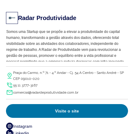
Radar Produtividade
Somos uma Startup que se propõe a elevar a produtividade do capital
humano, transformando a gestão através dos dados, oferecendo total
visibilidade sobre as atividades dos colaboradores, independente do
regime de trabalho. A Radar de Produtividade vem para revolucionar a
gestão de pessoas, promover o equilíbrio entre a vida profissional e
pessoal permitindo que a empresa reduza despesas com infra inovando
o seu modelo híbrido.
Praça do Carmo, n.º 71 - 4.º Andar - Cj. 54 A Centro - Santo André - SP
CEP 09010-020
55 11 3777-3167
comercial@radardeprodutividade.com.br
Visite o site
Instagram
Linkedin