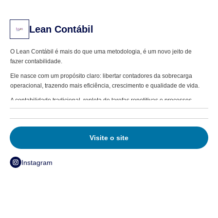
Lean Contábil
O Lean Contábil é mais do que uma metodologia, é um novo jeito de
fazer contabilidade.
Ele nasce com um propósito claro: libertar contadores da sobrecarga
operacional, trazendo mais eficiência, crescimento e qualidade de vida.
A contabilidade tradicional, repleta de tarefas repetitivas e processos
burocráticos, já não acompanha a velocidade do mercado. O Lean
Contábil aplica automação, padronização e tecnologia para reduzir
desperdícios e otimizar fluxos, permitindo que escritórios contábeis sejam
Visite o site
mais produtivos, escaláveis e lucrativos.
Com processos bem estruturados e ferramentas inteligentes, o contador
Instagram
deixa de ser apenas um cumpridor de obrigações e assume um papel
estratégico, fortalecendo seu negócio e entregando mais valor aos
clientes.
O Lean Contábil é o caminho para quem quer se destacar e construir uma
empresa mais ágil, tecnológica e centrada na experiência do cliente. O
contador do futuro começa agora.